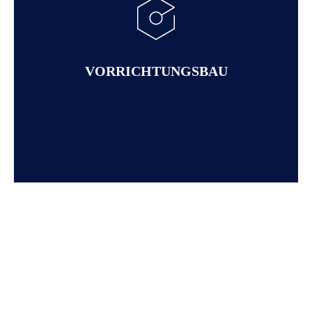
MONTAGEPROZESSE.
Ein einfaches Handling und anforderungsgerechte Gestaltung
werden insbesondere bei handbetätigten Vorrichtungen
zugrunde gelegt.
VORRICHTUNGSBAU
Unser Ziel ist es, den individuellen Anforderungen an die
Vorrichtung gerecht zu werden und Ihnen eine hohe
Anwenderzufriedenheit und Lebensdauer zu garantieren.