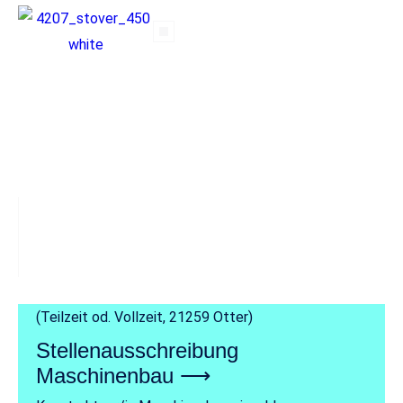
MASCHINENBAU +
ANLAGENTECHNIK
10 Jahre.
Maschinenbau.
Deutschlandweit.
(Teilzeit od. Vollzeit, 21259 Otter)
Stellenausschreibung
Maschinenbau ⟶