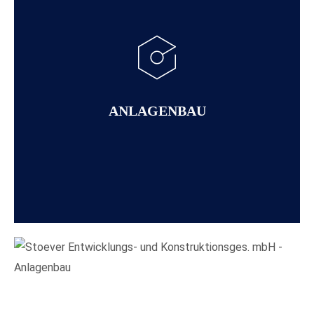
VOLL- UND TEILAUTOMATISIERTE ANLAGEN
(MONTAGE UND PRODUKTION) IN
VERSCHIEDENEN BRANCHEN
Mit Zugriff auf ein umfangreiches Spektrum an technischen
Entwicklungen und Kreativität finden wir auch bei erschwerten
Anforderungen den passenden Lösungsansatz.
ANLAGENBAU
Insbesondere bei komplexeren und präzisen Prozessen sind
es meist die gut durchdachten und professionell gestalteten
Detaillösungen, die einen Prozess stabil und sicher machen.